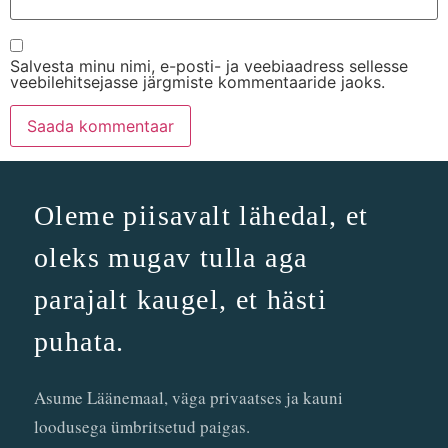
Salvesta minu nimi, e-posti- ja veebiaadress sellesse
veebilehitsejasse järgmiste kommentaaride jaoks.
Oleme piisavalt lähedal, et
oleks mugav tulla aga
parajalt kaugel, et hästi
puhata.
Asume Läänemaal, väga privaatses ja kauni
loodusega ümbritsetud paigas.