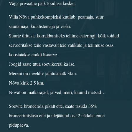
Väga privaatne paik looduse keskel.
Villa Nõva puhkekompleksi kuulub: peamaja, suur
saunamaja, külalistemaja ja veski.
Suurte ürituste korraldamiseks tellime cateringi, kõik toidud
serveeritakse teile vastavalt teie valikule ja tellimuse osas
koostatakse eraldi lisaarve.
Joogid saate tuua soovikorral ka ise.
Mereni on meeldiv jalutusmatk 3km.
Nõva kirik 2,5 km.
Nõval on matkarajad, järved, meri, kaunid metsad…
Soovite broneerida pikalt ette, saate tasuda 35%
broneerimistasu ette ja ülejäänud osa 2 nädalat enne
pidupäeva.