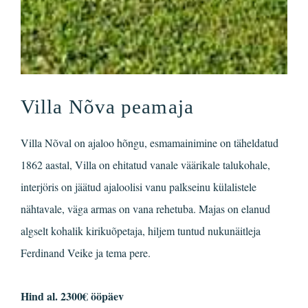
Villa Nõva peamaja
Villa Nõval on ajaloo hõngu, esmamainimine on täheldatud
1862 aastal, Villa on ehitatud vanale väärikale talukohale,
interjöris on jäätud ajaloolisi vanu palkseinu külalistele
nähtavale, väga armas on vana rehetuba. Majas on elanud
algselt kohalik kirikuõpetaja, hiljem tuntud nukunäitleja
Ferdinand Veike ja tema pere.
Hind al. 2300€ ööpäev