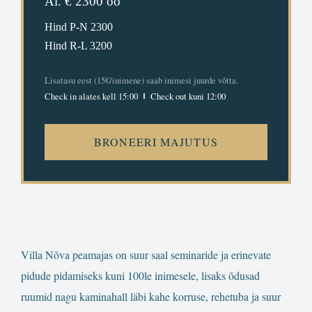
Al. € 2300 öö
Hind P-N 2300
Hind R-L 3200
Lisatasu eest (15€/inimene) saab inimesi juurde võtta.
Check in alates kell 15:00
Check out kuni 12:00
BRONEERI MAJUTUS
Villa Nõva peamajas on suur saal seminaride ja erinevate
pidude pidamiseks kuni 100le inimesele, lisaks õdusad
ruumid nagu kaminahall läbi kahe korruse, rehetuba ja suur