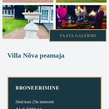
VAATA GALERIID
Villa Nõva peamaja
BRONEERIMINE
Hind kuni 25le inimesele