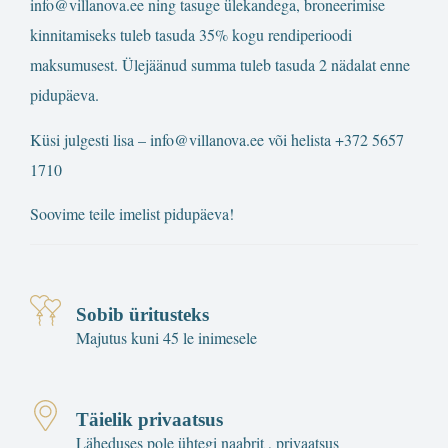
info@villanova.ee
ning tasuge ülekandega, broneerimise
kinnitamiseks tuleb tasuda 35% kogu rendiperioodi
maksumusest. Ülejäänud summa tuleb tasuda 2 nädalat enne
pidupäeva.
Küsi julgesti lisa –
info@villanova.ee
või helista +372 5657
1710
Soovime teile imelist pidupäeva!
Sobib üritusteks
Majutus kuni 45 le inimesele
Täielik privaatsus
Läheduses pole ühtegi naabrit , privaatsus