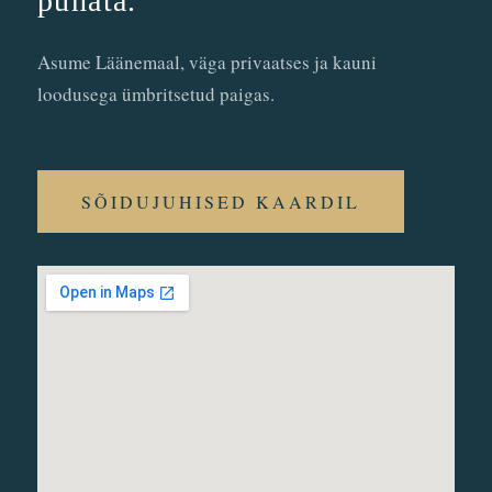
puhata.
Asume Läänemaal, väga privaatses ja kauni
loodusega ümbritsetud paigas.
SÕIDUJUHISED KAARDIL