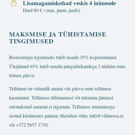
Lisamagamiskohad veskis 4 inimesele
Hind 80 € / (mai, juuni, juuli))
MAKSMISE JA TÜHISTAMISE
TINGIMUSED
Broneeringu tegemiseks tuleb tasuda 35% kogusummast.
Ülejäänud 65% tuleb tasuda pangaülekandega 2 nädalat enne
ürituse päeva.
Tellimust on võimalik muuta viis päeva enne tellimuse
kasutamist. Tellimuse tühistamisel või tulemata jätmisel
ettemakstud summat ei tagastata. Tellimuse muutmisega
seotud küsimustes palume ühendust võtta:
info@villanova.ee
või +372 5657 1710.