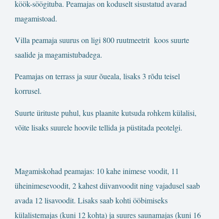
köök-söögituba. Peamajas on koduselt sisustatud avarad
magamistoad.
Villa peamaja suurus on ligi 800 ruutmeetrit koos suurte
saalide ja magamistubadega.
Peamajas on terrass ja suur õueala, lisaks 3 rõdu teisel
korrusel.
Suurte ürituste puhul, kus plaanite kutsuda rohkem külalisi,
võite lisaks suurele hoovile tellida ja püstitada peotelgi.
Magamiskohad peamajas: 10 kahe inimese voodit, 11
üheinimesevoodit, 2 kahest diivanvoodit ning vajadusel saab
avada 12 lisavoodit. Lisaks saab kohti ööbimiseks
külalistemajas (kuni 12 kohta) ja suures saunamajas (kuni 16