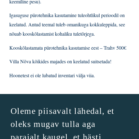
keemiline pesu).
Igasuguse pürotehnika kasutamine tuleohtlikul perioodil on
keelatud. Antud teemal tuleb omanikuga kokkuleppida, see
nõuab kooskõlastamist kohaliku tuletõrjega.
Kooskõlastamata pürotehnika kasutamise eest – Trahv 500€
Villa Nõva kõikides majades on keelatud suitsetada!
Hoonetest ei ole lubatud inventari välja viia.
Oleme piisavalt lähedal, et
oleks mugav tulla aga
parajalt kaugel, et hästi