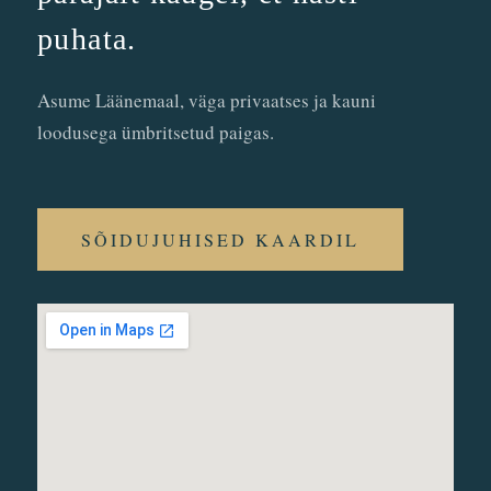
puhata.
Asume Läänemaal, väga privaatses ja kauni
loodusega ümbritsetud paigas.
SÕIDUJUHISED KAARDIL