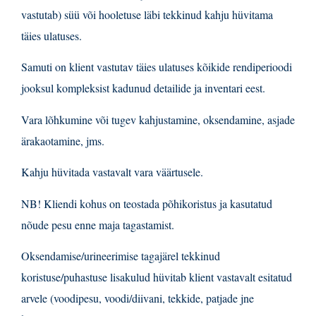
vastutab) süü või hooletuse läbi tekkinud kahju hüvitama
täies ulatuses.
Samuti on klient vastutav täies ulatuses kõikide rendiperioodi
jooksul kompleksist kadunud detailide ja inventari eest.
Vara lõhkumine või tugev kahjustamine, oksendamine, asjade
ärakaotamine, jms.
Kahju hüvitada vastavalt vara väärtusele.
NB! Kliendi kohus on teostada põhikoristus ja kasutatud
nõude pesu enne maja tagastamist.
Oksendamise/urineerimise tagajärel tekkinud
koristuse/puhastuse lisakulud hüvitab klient vastavalt esitatud
arvele (voodipesu, voodi/diivani, tekkide, patjade jne