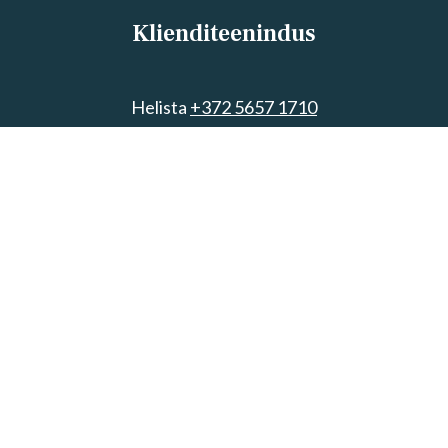
Klienditeenindus
Helista
+372 5657 1710
info@villanova.ee
Villa Nõva sotsiaalmeedia
© 2022 Kenest Projekt OÜ